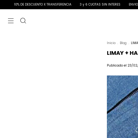
10% DE DESCUENTO X TRANSFERENCIA
3 y 6 CUOTAS SIN INTERES
ENVIO GRAT
Inicio
.
Blog
.
LIM
LIMAY + H
Publicado el 23/02