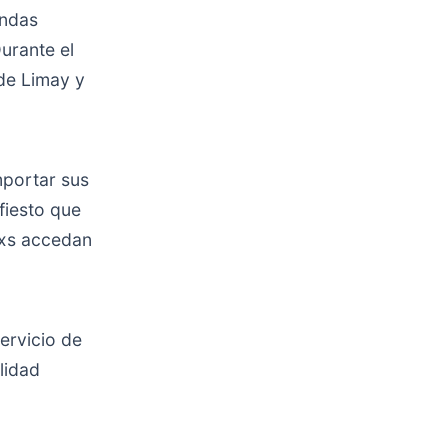
endas
urante el
de Limay y
mportar sus
fiesto que
dxs accedan
ervicio de
lidad