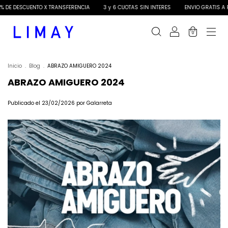
 DE DESCUENTO X TRANSFERENCIA
3 y 6 CUOTAS SIN INTERES
ENVIO GRATIS A P
0
Inicio
.
Blog
.
ABRAZO AMIGUERO 2024
ABRAZO AMIGUERO 2024
Publicado el 23/02/2026 por Galarreta